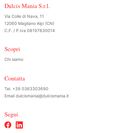
Dulcis Mania S.r.l.
Via Colle di Nava, 11
12060 Magliano Alpi (CN)
C.F. / P.Iva 08197830014
Scopri
Chi siamo
Contatta
Tel.
+39 0363303690
Email
dulcismania@dulcismania.it
Segui
Facebook Dulcis Mania
LinkedIn Dulcis Mania